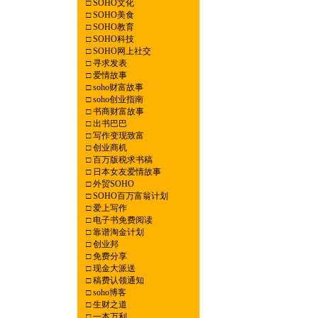
□
SOHO文化
□
SOHO美食
□
SOHO教育
□
SOHO科技
□
SOHO网上社交
□
寻求发表
□
爱情故事
□
soho财富故事
□
soho创业指南
□
书商财富故事
□
出书巴巴
□
写作变现致富
□
创业商机
□
百万版税求书稿
□
日本女友爱情故事
□
外贸SOHO
□
SOHO百万富翁计划
□
爱上写作
□
电子书免费阅读
□
靠谱淘金计划
□
创业邦
□
免费分享
□
现金大派送
□
稿费认领通知
□
soho博客
□
生财之道
□
一本万利