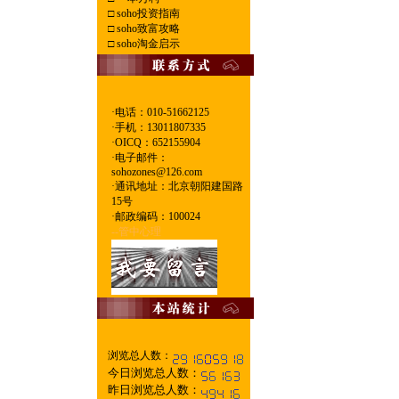
□
soho投资指南
□
soho致富攻略
□
soho淘金启示
·电话：010-51662125
·
手机：13011807335
·
OICQ：652155904
·
电子邮件：
sohozones@126.com
·
通讯地址：北京朝阳建国路
15号
·
邮政编码：100024
--管中心理
浏览总人数：
今日浏览总人数：
昨日浏览总人数：