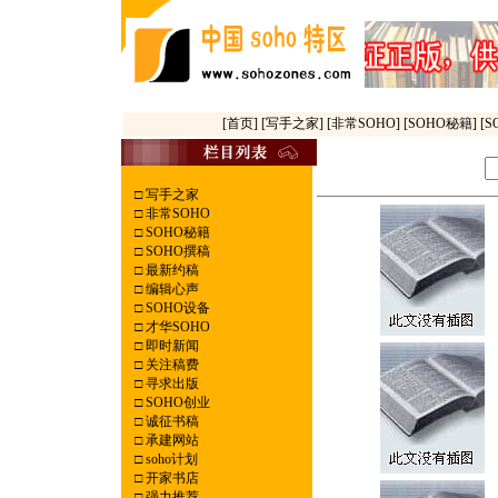
[首页]
[写手之家]
[非常SOHO]
[SOHO秘籍]
[
□
写手之家
□
非常SOHO
□
SOHO秘籍
□
SOHO撰稿
□
最新约稿
□
编辑心声
□
SOHO设备
□
才华SOHO
□
即时新闻
□
关注稿费
□
寻求出版
□
SOHO创业
□
诚征书稿
□
承建网站
□
soho计划
□
开家书店
□
强力推荐