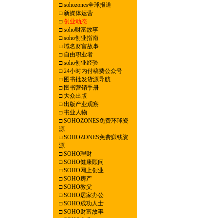
□
sohozones全球报道
□
新媒体运营
□
创业动态
□
soho财富故事
□
soho创业指南
□
域名财富故事
□
自由职业者
□
soho创业经验
□
24小时内付稿费公众号
□
图书批发货源导航
□
图书营销手册
□
大众出版
□
出版产业观察
□
书业人物
□
SOHOZONES免费环球资
源
□
SOHOZONES免费赚钱资
源
□
SOHO理财
□
SOHO健康顾问
□
SOHO网上创业
□
SOHO房产
□
SOHO教父
□
SOHO居家办公
□
SOHO成功人士
□
SOHO财富故事