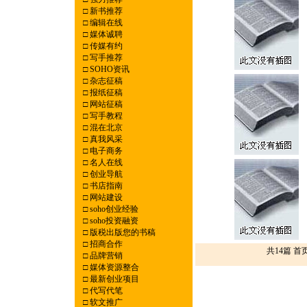
□
新书推荐
□
编辑在线
□
媒体诚聘
□
传媒有约
□
写手推荐
□
SOHO资讯
□
杂志征稿
□
报纸征稿
□
网站征稿
□
写手教程
□
混在北京
□
真我风采
□
电子商务
□
名人在线
□
创业导航
□
书店指南
□
网站建设
□
soho创业经验
□
soho投资融资
□
版税出版您的书稿
□
招商合作
共14篇 首
□
品牌营销
□
媒体资源整合
□
最新创业项目
□
代写代笔
□
软文推广