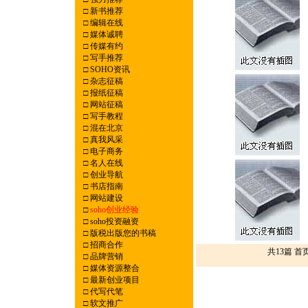
□
新书推荐
□
编辑在线
□
媒体诚聘
□
传媒有约
□
写手推荐
□
SOHO资讯
□
杂志征稿
□
报纸征稿
□
网站征稿
□
写手教程
□
混在北京
□
真我风采
□
电子商务
□
名人在线
□
创业导航
□
书店指南
□
网站建设
□
soho创业经验
□
soho投资融资
□
版税出版您的书稿
□
招商合作
共13篇 首
□
品牌营销
□
媒体资源整合
□
最新创业项目
□
代写代笔
□
软文推广