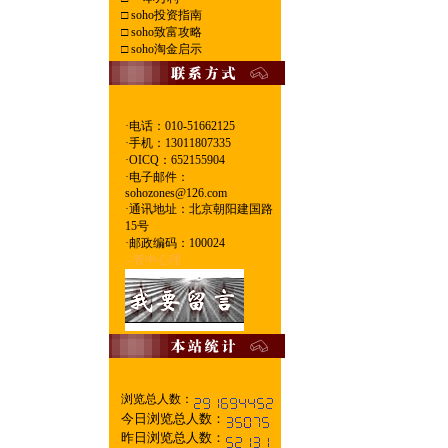
□
soho投资指南
□
soho致富攻略
□
soho淘金启示
·电话：010-51662125
·
手机：13011807335
·
OICQ：652155904
·
电子邮件：
sohozones@126.com
·
通讯地址：北京朝阳建国路
15号
·
邮政编码：100024
--管中心理
浏览总人数：
今日浏览总人数：
昨日浏览总人数：