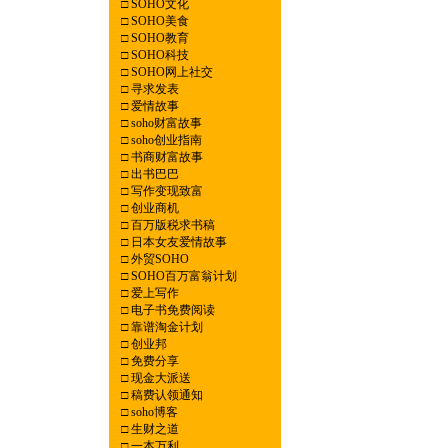
□
SOHO文化
□
SOHO美食
□
SOHO教育
□
SOHO科技
□
SOHO网上社交
□
寻求发表
□
爱情故事
□
soho财富故事
□
soho创业指南
□
书商财富故事
□
出书巴巴
□
写作变现致富
□
创业商机
□
百万版税求书稿
□
日本女友爱情故事
□
外贸SOHO
□
SOHO百万富翁计划
□
爱上写作
□
电子书免费阅读
□
靠谱淘金计划
□
创业邦
□
免费分享
□
现金大派送
□
稿费认领通知
□
soho博客
□
生财之道
□
一本万利