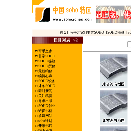
[首页]
[写手之家]
[非常SOHO]
[SOHO秘籍]
[
□
写手之家
□
非常SOHO
□
SOHO秘籍
□
SOHO撰稿
□
最新约稿
□
编辑心声
□
SOHO设备
□
才华SOHO
□
即时新闻
□
关注稿费
□
寻求出版
□
SOHO创业
□
诚征书稿
□
承建网站
□
soho计划
□
开家书店
□
强力推荐