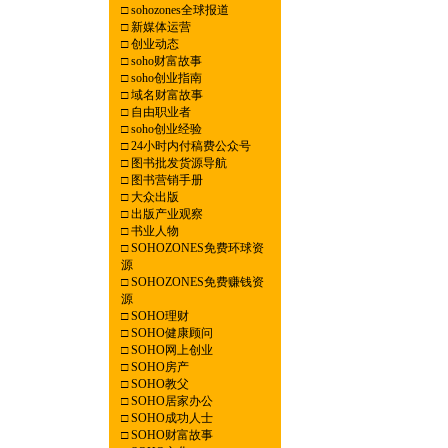
□
sohozones全球报道
□
新媒体运营
□
创业动态
□
soho财富故事
□
soho创业指南
□
域名财富故事
□
自由职业者
□
soho创业经验
□
24小时内付稿费公众号
□
图书批发货源导航
□
图书营销手册
□
大众出版
□
出版产业观察
□
书业人物
□
SOHOZONES免费环球资
源
□
SOHOZONES免费赚钱资
源
□
SOHO理财
□
SOHO健康顾问
□
SOHO网上创业
□
SOHO房产
□
SOHO教父
□
SOHO居家办公
□
SOHO成功人士
□
SOHO财富故事