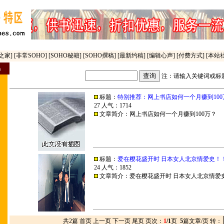
之家]
[非常SOHO]
[SOHO秘籍]
[SOHO撰稿]
[最新约稿]
[编辑心声]
[付费方式]
[本站
注：请输入关键词或标
标题：
特别推荐：网上书店如何一个月赚到100
27 人气：1714
文章简介：
网上书店如何一个月赚到100万？
标题：
爱在樱花盛开时 日本女人北京情爱史！
24 人气：1852
文章简介：
爱在樱花盛开时 日本女人北京情爱
共2篇 首页 上一页 下一页 尾页 页次：
1
/1
页
5
篇文章/页
转
：