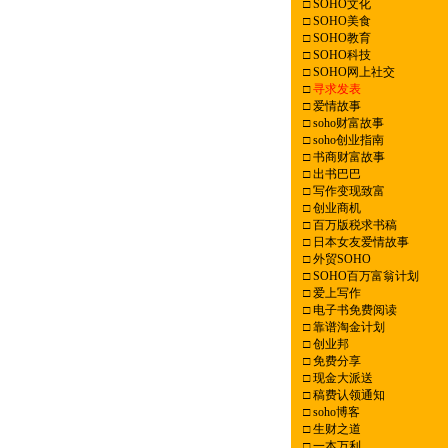
□
SOHO文化
□
SOHO美食
□
SOHO教育
□
SOHO科技
□
SOHO网上社交
□
寻求发表
□
爱情故事
□
soho财富故事
□
soho创业指南
□
书商财富故事
□
出书巴巴
□
写作变现致富
□
创业商机
□
百万版税求书稿
□
日本女友爱情故事
□
外贸SOHO
□
SOHO百万富翁计划
□
爱上写作
□
电子书免费阅读
□
靠谱淘金计划
□
创业邦
□
免费分享
□
现金大派送
□
稿费认领通知
□
soho博客
□
生财之道
□
一本万利