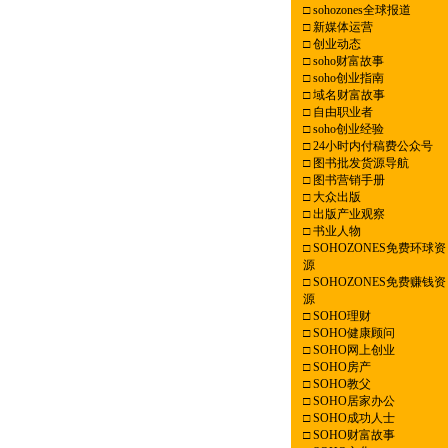
□
sohozones全球报道
□
新媒体运营
□
创业动态
□
soho财富故事
□
soho创业指南
□
域名财富故事
□
自由职业者
□
soho创业经验
□
24小时内付稿费公众号
□
图书批发货源导航
□
图书营销手册
□
大众出版
□
出版产业观察
□
书业人物
□
SOHOZONES免费环球资
源
□
SOHOZONES免费赚钱资
源
□
SOHO理财
□
SOHO健康顾问
□
SOHO网上创业
□
SOHO房产
□
SOHO教父
□
SOHO居家办公
□
SOHO成功人士
□
SOHO财富故事