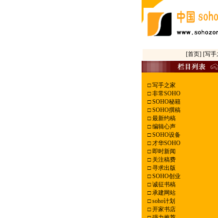
[首页]
[写手
□
写手之家
□
非常SOHO
□
SOHO秘籍
□
SOHO撰稿
□
最新约稿
□
编辑心声
□
SOHO设备
□
才华SOHO
□
即时新闻
□
关注稿费
□
寻求出版
□
SOHO创业
□
诚征书稿
□
承建网站
□
soho计划
□
开家书店
□
强力推荐