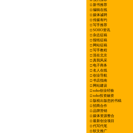
□
新书推荐
□
编辑在线
□
媒体诚聘
□
传媒有约
□
写手推荐
□
SOHO资讯
□
杂志征稿
□
报纸征稿
□
网站征稿
□
写手教程
□
混在北京
□
真我风采
□
电子商务
□
名人在线
□
创业导航
□
书店指南
□
网站建设
□
soho创业经验
□
soho投资融资
□
版税出版您的书稿
□
招商合作
□
品牌营销
□
媒体资源整合
□
最新创业项目
□
代写代笔
□
软文推广