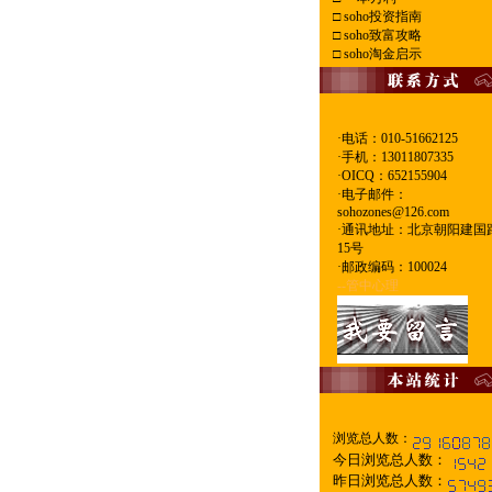
□
soho投资指南
□
soho致富攻略
□
soho淘金启示
·电话：010-51662125
·
手机：13011807335
·
OICQ：652155904
·
电子邮件：
sohozones@126.com
·
通讯地址：北京朝阳建国
15号
·
邮政编码：100024
--管中心理
浏览总人数：
今日浏览总人数：
昨日浏览总人数：