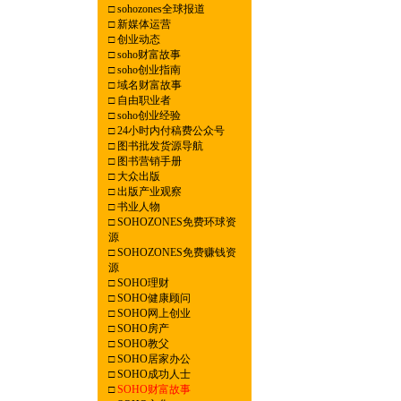
□
sohozones全球报道
□
新媒体运营
□
创业动态
□
soho财富故事
□
soho创业指南
□
域名财富故事
□
自由职业者
□
soho创业经验
□
24小时内付稿费公众号
□
图书批发货源导航
□
图书营销手册
□
大众出版
□
出版产业观察
□
书业人物
□
SOHOZONES免费环球资
源
□
SOHOZONES免费赚钱资
源
□
SOHO理财
□
SOHO健康顾问
□
SOHO网上创业
□
SOHO房产
□
SOHO教父
□
SOHO居家办公
□
SOHO成功人士
□
SOHO财富故事