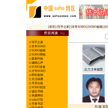
[首页]
[写手之家]
[非常SOHO]
[SOHO秘籍]
[
□
写手之家
□
非常SOHO
□
SOHO秘籍
□
SOHO撰稿
□
最新约稿
□
编辑心声
□
SOHO设备
□
才华SOHO
□
即时新闻
□
关注稿费
□
寻求出版
□
SOHO创业
□
诚征书稿
□
承建网站
□
soho计划
□
开家书店
共2篇 首
□
强力推荐