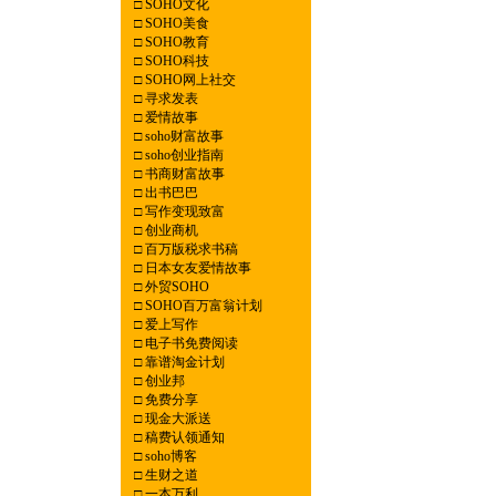
□
SOHO文化
□
SOHO美食
□
SOHO教育
□
SOHO科技
□
SOHO网上社交
□
寻求发表
□
爱情故事
□
soho财富故事
□
soho创业指南
□
书商财富故事
□
出书巴巴
□
写作变现致富
□
创业商机
□
百万版税求书稿
□
日本女友爱情故事
□
外贸SOHO
□
SOHO百万富翁计划
□
爱上写作
□
电子书免费阅读
□
靠谱淘金计划
□
创业邦
□
免费分享
□
现金大派送
□
稿费认领通知
□
soho博客
□
生财之道
□
一本万利