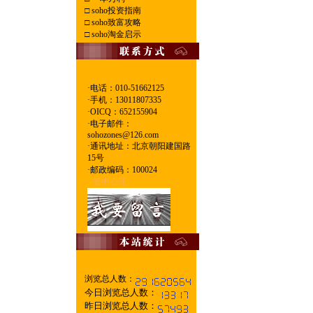
□
soho投资指南
□
soho致富攻略
□
soho淘金启示
·电话：010-51662125
·
手机：13011807335
·
OICQ：652155904
·
电子邮件：
sohozones@126.com
·
通讯地址：北京朝阳建国路
15号
·
邮政编码：100024
--管中心理
浏览总人数：
今日浏览总人数：
昨日浏览总人数：