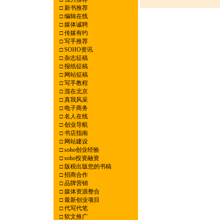
□
新书推荐
□
编辑在线
□
媒体诚聘
□
传媒有约
□
写手推荐
□
SOHO资讯
□
杂志征稿
□
报纸征稿
□
网站征稿
□
写手教程
□
混在北京
□
真我风采
□
电子商务
□
名人在线
□
创业导航
□
书店指南
□
网站建设
□
soho创业经验
□
soho投资融资
□
版税出版您的书稿
□
招商合作
□
品牌营销
□
媒体资源整合
□
最新创业项目
□
代写代笔
□
软文推广