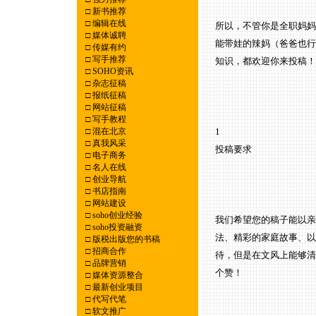
□
新书推荐
□
编辑在线
所以，不管你是全职妈妈
□
媒体诚聘
能带娃的辣妈（爸爸也行
□
传媒有约
□
写手推荐
知识，都欢迎你来投稿
□
SOHO资讯
□
杂志征稿
□
报纸征稿
□
网站征稿
□
写手教程
□
混在北京
1
□
真我风采
投稿要求
□
电子商务
□
名人在线
□
创业导航
□
书店指南
□
网站建设
□
soho创业经验
我们希望您的稿子能以亲
□
soho投资融资
法、精彩的家庭故事、以
□
版税出版您的书稿
□
招商合作
待，但是在文风上能够清
□
品牌营销
个赞！
□
媒体资源整合
□
最新创业项目
□
代写代笔
□
软文推广