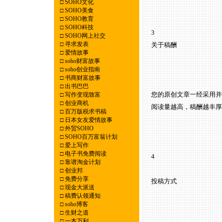
□
SOHO文化
□
SOHO美食
□
SOHO教育
□
SOHO科技
3
□
SOHO网上社交
□
寻求发表
关于稿酬
□
爱情故事
□
soho财富故事
□
soho创业指南
□
书商财富故事
□
出书巴巴
您的原创文章一经采用并发布
□
写作变现致富
□
创业商机
阅读量越高，稿酬越丰厚
□
百万版税求书稿
□
日本女友爱情故事
□
外贸SOHO
□
SOHO百万富翁计划
□
爱上写作
□
电子书免费阅读
4
□
靠谱淘金计划
□
创业邦
□
免费分享
投稿方式
□
现金大派送
□
稿费认领通知
□
soho博客
□
生财之道
□
一本万利