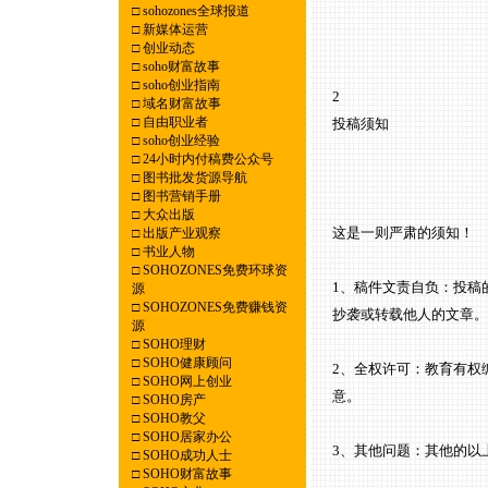
□
sohozones全球报道
□
新媒体运营
□
创业动态
□
soho财富故事
□
soho创业指南
2
□
域名财富故事
□
自由职业者
投稿须知
□
soho创业经验
□
24小时内付稿费公众号
□
图书批发货源导航
□
图书营销手册
□
大众出版
这是一则严肃的须知！
□
出版产业观察
□
书业人物
□
SOHOZONES免费环球资
1、稿件文责自负：投稿
源
□
SOHOZONES免费赚钱资
抄袭或转载他人的文章。
源
□
SOHO理财
□
SOHO健康顾问
2、全权许可：教育有权
□
SOHO网上创业
意。
□
SOHO房产
□
SOHO教父
□
SOHO居家办公
3、其他问题：其他的以
□
SOHO成功人士
□
SOHO财富故事