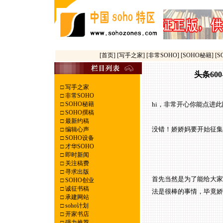
[首页]
[写手之家]
[非常SOHO]
[SOHO秘籍]
[
头条60
□
写手之家
□
非常SOHO
□
SOHO秘籍
hi，非常开心你能点进此
□
SOHO撰稿
□
最新约稿
没错！娇娇妈要开始征集
□
编辑心声
□
SOHO设备
□
才华SOHO
□
即时新闻
□
关注稿费
□
寻求出版
首先当然是为了能给大家
□
SOHO创业
□
诚征书稿
法是很棒的事情，毕竟娇
□
承建网站
□
soho计划
□
开家书店
□
强力推荐