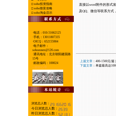
□
soho投资指南
直接以word附件的形式发
□
soho致富攻略
及QQ、微信等联系方式
□
soho淘金启示
·电话：010-51662125
·
手机：13011807335
·
OICQ：652155904
·
电子邮件：
sohozones@126.com
·
通讯地址：北京朝阳建国路
15号
----
上篇文章
：
400-1500
·
邮政编码：100024
----
下篇文章
：
单篇最高达10
--管中心理
浏览总人数：
今日浏览总人数：
昨日浏览总人数：