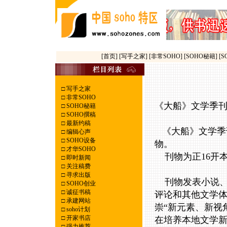
[首页]
[写手之家]
[非常SOHO]
[SOHO秘籍]
[
□
写手之家
□
非常SOHO
《大船》文学季刊
□
SOHO秘籍
□
SOHO撰稿
□
最新约稿
《大船》文学季
□
编辑心声
□
SOHO设备
物。
□
才华SOHO
刊物为正16开本
□
即时新闻
□
关注稿费
□
寻求出版
刊物发表小说、
□
SOHO创业
□
诚征书稿
评论和其他文学
□
承建网站
崇“新元素、新视
□
soho计划
□
开家书店
在培养本地文学
□
强力推荐