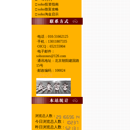
□
soho投资指南
□
soho致富攻略
□
soho淘金启示
·电话：010-51662125
·
手机：13011807335
·
OICQ：652155904
·
电子邮件：
sohozones@126.com
·
通讯地址：北京朝阳建国路
15号
·
邮政编码：100024
--管中心理
浏览总人数：
今日浏览总人数：
昨日浏览总人数：