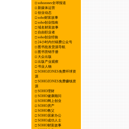
□
sohozones全球报道
□
新媒体运营
□
创业动态
□
soho财富故事
□
soho创业指南
□
域名财富故事
□
自由职业者
□
soho创业经验
□
24小时内付稿费公众号
□
图书批发货源导航
□
图书营销手册
□
大众出版
□
出版产业观察
□
书业人物
□
SOHOZONES免费环球资
源
□
SOHOZONES免费赚钱资
源
□
SOHO理财
□
SOHO健康顾问
□
SOHO网上创业
□
SOHO房产
□
SOHO教父
□
SOHO居家办公
□
SOHO成功人士
□
SOHO财富故事