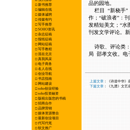
品的园地。
□
新书推荐
□
编辑在线
栏目 “新桡手”
□
媒体诚聘
作；“破浪者”：
□
传媒有约
发精短美文；“水
□
写手推荐
□
SOHO资讯
刊发文学评论。
□
杂志征稿
□
报纸征稿
□
网站征稿
诗歌、评论类：投
□
写手教程
局 邵孝文收。电子邮
□
混在北京
□
真我风采
□
电子商务
□
名人在线
□
创业导航
□
书店指南
----
上篇文章
：
《诗道中华》
□
网站建设
----
下篇文章
：
《九澧》文艺
□
soho创业经验
□
soho投资融资
□
版税出版您的书稿
□
招商合作
□
品牌营销
□
媒体资源整合
□
最新创业项目
□
代写代笔
□
软文推广