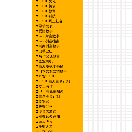
□
SOHO文化
□
SOHO美食
□
SOHO教育
□
SOHO科技
□
SOHO网上社交
□
寻求发表
□
爱情故事
□
soho财富故事
□
soho创业指南
□
书商财富故事
□
出书巴巴
□
写作变现致富
□
创业商机
□
百万版税求书稿
□
日本女友爱情故事
□
外贸SOHO
□
SOHO百万富翁计划
□
爱上写作
□
电子书免费阅读
□
靠谱淘金计划
□
创业邦
□
免费分享
□
现金大派送
□
稿费认领通知
□
soho博客
□
生财之道
□
一本万利